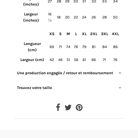
27
28
29
30
31
32
33
34
(inches)
Largeur
16
18
20
22
24
26
28
30
(inches)
½
XS
S
M
L
XL
2XL
3XL
4XL
Longueur
69
71
74
76
79
81
84
86
(cm)
Largeur (cm)
42
46
51
56
61
66
71
76
Une production engagée / retour et remboursement
Trouvez votre taille