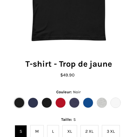
T-shirt - Trop de jaune
$49.90
Prix
ordinaire
Couleur:
Noir
Taille:
S
S
M
L
XL
2 XL
3 XL