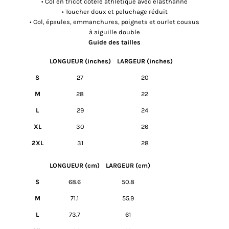
• Col en tricot côtelé athlétique avec élasthanne
• Toucher doux et peluchage réduit
• Col, épaules, emmanchures, poignets et ourlet cousus
à aiguille double
Guide des tailles
LONGUEUR (inches)
LARGEUR (inches)
S
27
20
M
28
22
L
29
24
XL
30
26
2XL
31
28
LONGUEUR (cm)
LARGEUR (cm)
S
68.6
50.8
M
71.1
55.9
L
73.7
61