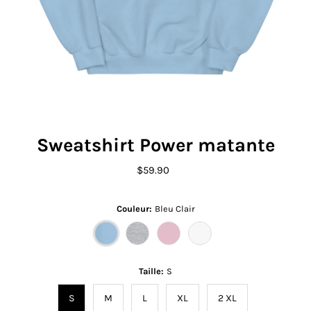
Sweatshirt Power matante
$59.90
Prix
ordinaire
Couleur:
Bleu Clair
Taille:
S
S
M
L
XL
2 XL