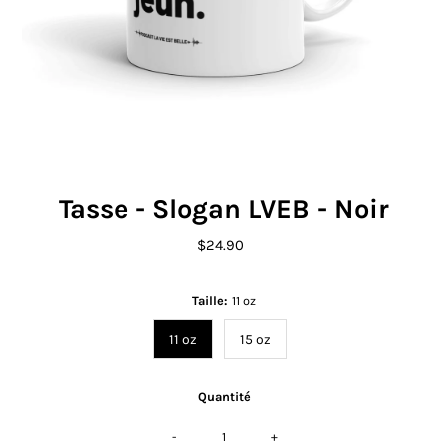
Tasse - Slogan LVEB - Noir
$24.90
Prix
ordinaire
Taille:
11 oz
11 oz
15 oz
Quantité
-
+