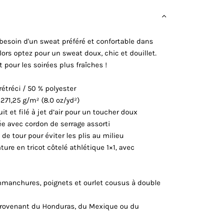
besoin d'un sweat préféré et confortable dans
Alors optez pour un sweat doux, chic et douillet.
 pour les soirées plus fraîches !
rétréci / 50 % polyester
: 271,25 g/m² (8.0 oz/yd²)
it et filé à jet d’air pour un toucher doux
e avec cordon de serrage assorti
 de tour pour éviter les plis au milieu
nture en tricot côtelé athlétique 1×1, avec
emmanchures, poignets et ourlet cousus à double
 provenant du Honduras, du Mexique ou du