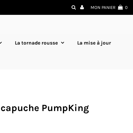
MON PANIER
0
La tornade rousse
La mise à jour
 capuche PumpKing