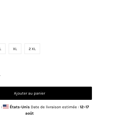
L
XL
2 XL
+
 :
États-Unis
Date de livraison estimée :
12⁠–17
août