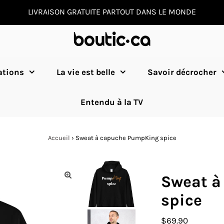
LIVRAISON GRATUITE PARTOUT DANS LE MONDE
ations
La vie est belle
Savoir décrocher
Entendu à la TV
Accueil
›
Sweat à capuche PumpKing spice
Sweat à
spice
Prix
$69.90