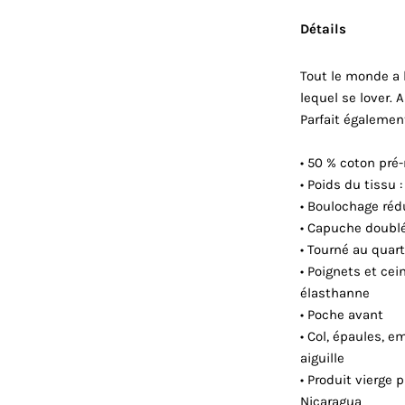
Détails
Tout le monde a 
lequel se lover. 
Parfait également
• 50 % coton pré-
• Poids du tissu 
• Boulochage rédu
• Capuche doublé
• Tourné au quart
• Poignets et cei
élasthanne
• Poche avant
• Col, épaules, 
aiguille
• Produit vierge
Nicaragua