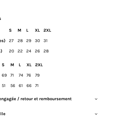
s
S
M
L
XL
2XL
es)
27
28
29
30
31
s)
20
22
24
26
28
S
M
L
XL
2XL
69
71
74
76
79
51
56
61
66
71
engagée / retour et remboursement
lle