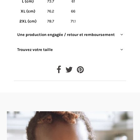
L (cm)
73.7
61
XL (cm)
76.2
66
2XL (cm)
78.7
71.1
Une production engagée / retour et remboursement
Trouvez votre taille