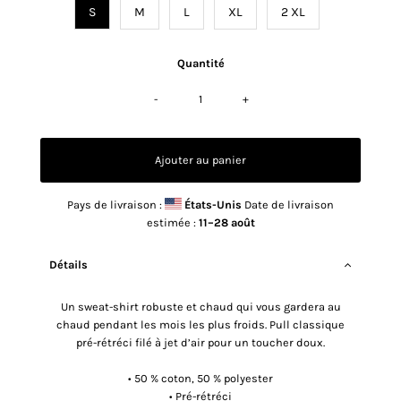
S
M
L
XL
2 XL
Quantité
-
+
Pays de livraison :
États-Unis
Date de livraison
estimée :
11⁠–28 août
Détails
Un sweat-shirt robuste et chaud qui vous gardera au
chaud pendant les mois les plus froids. Pull classique
pré-rétréci filé à jet d’air pour un toucher doux.
• 50 % coton, 50 % polyester
• Pré-rétréci