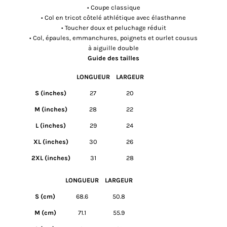
• Coupe classique
• Col en tricot côtelé athlétique avec élasthanne
• Toucher doux et peluchage réduit
• Col, épaules, emmanchures, poignets et ourlet cousus
à aiguille double
Guide des tailles
LONGUEUR
LARGEUR
S (inches)
27
20
M (inches)
28
22
L (inches)
29
24
XL (inches)
30
26
2XL (inches)
31
28
LONGUEUR
LARGEUR
S (cm)
68.6
50.8
M (cm)
71.1
55.9