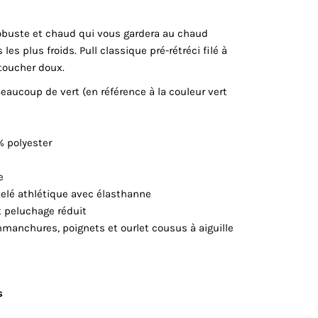
obuste et chaud qui vous gardera au chaud
les plus froids. Pull classique pré-rétréci filé à
 toucher doux.
Beaucoup de vert (en référence à la couleur vert
% polyester
e
ôtelé athlétique avec élasthanne
t peluchage réduit
emmanchures, poignets et ourlet cousus à aiguille
s