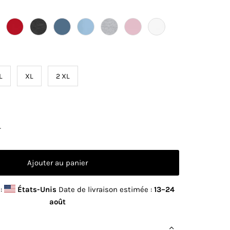
L
XL
2 XL
+
 :
États-Unis
Date de livraison estimée :
13⁠–24
août