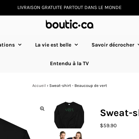
LIVRAISON GRATUITE PARTOUT DANS LE MONDE
ations
La vie est belle
Savoir décrocher
Entendu à la TV
Accueil
›
Sweat-shirt - Beaucoup de vert
Sweat-sh
Prix
$59.90
ordinaire