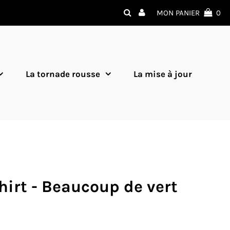
MON PANIER
0
La tornade rousse
La mise à jour
irt - Beaucoup de vert