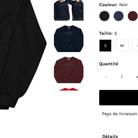
Couleur:
Noir
Taille:
S
S
M
Quantité
-
Pays de livraison
Détails