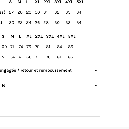
S
M
L
XL
2XL
3XL
4XL
5XL
es)
27
28
29
30
31
32
33
34
s)
20
22
24
26
28
30
32
34
S
M
L
XL
2XL
3XL
4XL
5XL
69
71
74
76
79
81
84
86
51
56
61
66
71
76
81
86
engagée / retour et remboursement
lle