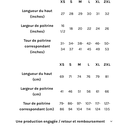
XS
S
M
L
XL
2XL
Longueur du haut
27
28
29
30
31
32
(inches)
Largeur de poitrine
16
18
20
22
24
26
(inches)
1/2
Tour de poitrine
31-
34-
38-
42-
46-
50-
correspondant
34
37
41
45
49
53
(inches)
XS
S
M
L
XL
2XL
Longueur du haut
69
71
74
76
79
81
(cm)
Largeur de poitrine
41
46
51
56
61
66
(cm)
Tour de poitrine
79-
86-
97-
107-
117-
127-
correspondant (cm)
86
94
104
114
124
135
Une production engagée / retour et remboursement