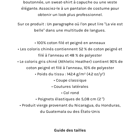
boutonnée, un sweat-shirt à capuche ou une veste
élégante. Associez-le à un pantalon de costume pour
obtenir un look plus professionnel.
Sur ce produit : Un paragraphe où l'on peut lire "La vie est
belle" dans une multitude de langues.
• 100% coton filé et peigné en anneaux
• Les coloris chinés contiennent 52 % de coton peigné et
filé à l'anneau et 48 % de polyester
• Le coloris gris chiné (Athletic Heather) contient 90% de
coton peigné et filé à l'anneau, 10% de polyester
• Poids du tissu : 142.4 g/m² (4.2 oz/y²)
• Coupe classique
• Coutures latérales
• Col rond
• Poignets élastiques de 5,08 cm (2 ")
• Produit vierge provenant du Nicaragua, du Honduras,
du Guatemala ou des États-Unis
Guide des tailles