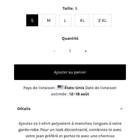
Taille:
S
S
M
L
XL
2 XL
Quantité
-
+
Pays de livraison :
États-Unis
Date de livraison
estimée :
12⁠–18 août
Détails
Ajoutez ce t-shirt polyvalent à manches longues à votre
garde-robe. Pour un look décontracté, combinez-le avec
votre jean préféré et portez-le avec une chemise